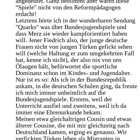
angedeutet. Ganz bestimmt aber waren diese
"Spiele" nicht von den Reformpädagogen
erdacht!
Letztens hörte ich in der wunderbaren Sendung
"Quarks" was über Bundesjugendspiele und
dass Merz sie wieder kampforientiert haben
will. Jener Fiedrich also, der junge deutsche
Frauen nicht von jungen Türken gefickt sehen
will (welche Haltung er zum umgekehrten Fall
hat, kenne ich nicht), der also nix von uns
Ölaugen hält, befürwortet die sportliche
Dominanz schon im Kindes- und Jugendalter.
Nur ist es so: Als ich in der Bundesrepublik
ankam, in die deutschen Schulen ging, da freute
ich mich immer unheimlich auf die
Bundesjugendspiele. Erstens, weil der
Unterricht ausfiel und zweitens, weil ich da
immer eine Ehrenurkunde bekam.
Meinen etwa gleichaltrigen Cousin und etwas
älterer Cousine, die mit mir gleichzeitg nach
Deutschland kamen, erging es genauso. Wir
verfickten Türken leben als Migranten in